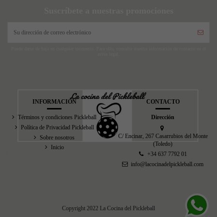
Suscríbete a nuestras promociones
Puede darse de baja en cualquier momento. Para ello, consulte nuestra información de contacto en el
aviso legal.
INFORMACIÓN
CONTACTO
Términos y condiciones Pickleball
Dirección
Política de Privacidad Pickleball
C/ Encinar, 267 Casarrubios del Monte
Sobre nosotros
(Toledo)
Inicio
+34 637 7792 01
info@lacocinadelpickleball.com
Copyright 2022 La Cocina del Pickleball