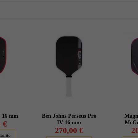
V 16 mm
Ben Johns Perseus Pro
Magn
IV 16 mm
McGu
 €
270,00 €
2
carrito