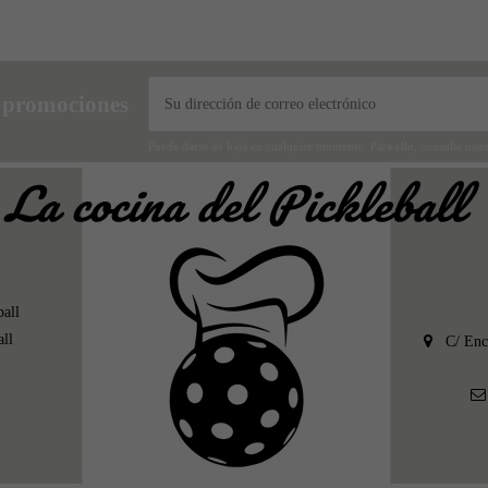
s promociones
Puede darse de baja en cualquier momento. Para ello, consulte nuest
all
all
C/ Enc