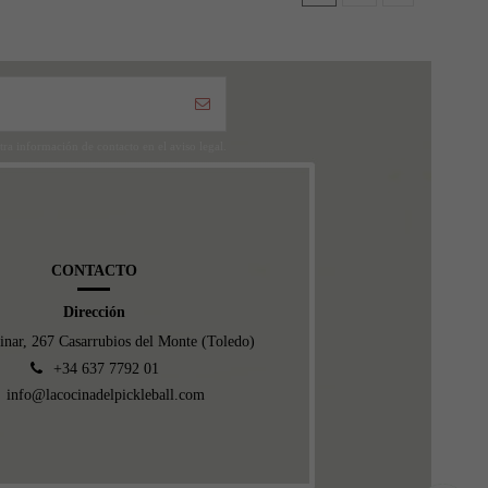
ra información de contacto en el aviso legal.
CONTACTO
Dirección
inar, 267 Casarrubios del Monte (Toledo)
+34 637 7792 01
info@lacocinadelpickleball.com