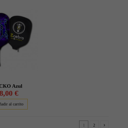
CKO Azul
8,00 €
adir al carrito
1
2