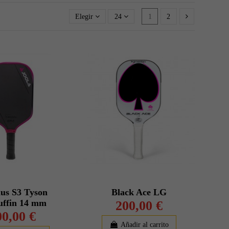
Elegir
24
1
2
us S3 Tyson
Black Ace LG
ffin 14 mm
200,00 €
00,00 €
Añadir al carrito